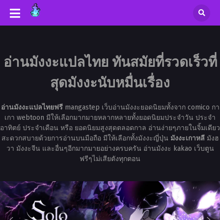
อ่านมังงะแปลไทย ทันสมัยที่รวดเร็วที่
สุดมังงะนับหมื่นเรื่อง
อ่านมังงะแปลไทยฟรี
mangastep เว็บอ่านมังงะยอดนิยมทั้งจาก comico กา
เกา webtoon มีให้เลือกมากมายหลากหลายทั้งยอดนิยมประจำวัน ประจำ
อาทิตย์ ประจำเดือน หรือ ยอดนิยมสูงสุดตลอดกาล อ่านง่ายๆภายในจิ้มเดียว
สะดวกสบายด้วยการอ่านบนมือถือ มีให้เลือกทั้งมังงะญี่ปุ่น
มังงะเกาหลี
มังฮ
วา มังงะจีน และอื่นๆอีกมากมายอย่างครบครัน อ่านมังงะ kakao เว็บตูน
ฟรีๆไม่เสียตังทุกตอน