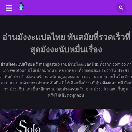
อ่านมังงะแปลไทย ทันสมัยที่รวดเร็วที่
สุดมังงะนับหมื่นเรื่อง
อ่านมังงะแปลไทยฟรี
mangastep เว็บอ่านมังงะยอดนิยมทั้งจาก comico กา
เกา webtoon มีให้เลือกมากมายหลากหลายทั้งยอดนิยมประจำวัน ประจำ
อาทิตย์ ประจำเดือน หรือ ยอดนิยมสูงสุดตลอดกาล อ่านง่ายๆภายในจิ้มเดียว
สะดวกสบายด้วยการอ่านบนมือถือ มีให้เลือกทั้งมังงะญี่ปุ่น
มังงะเกาหลี
มังฮ
วา มังงะจีน และอื่นๆอีกมากมายอย่างครบครัน อ่านมังงะ kakao เว็บตูน
ฟรีๆไม่เสียตังทุกตอน