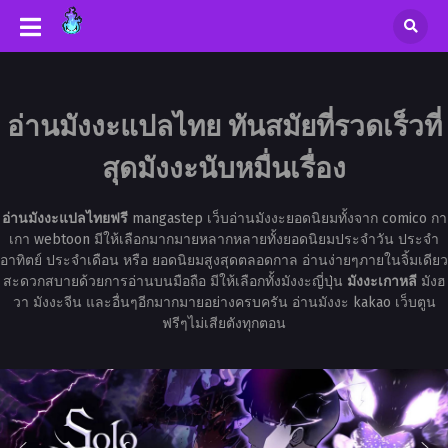
อ่านมังงะแปลไทย ทันสมัยที่รวดเร็วที่
สุดมังงะนับหมื่นเรื่อง
อ่านมังงะแปลไทยฟรี
mangastep เว็บอ่านมังงะยอดนิยมทั้งจาก comico กา
เกา webtoon มีให้เลือกมากมายหลากหลายทั้งยอดนิยมประจำวัน ประจำ
อาทิตย์ ประจำเดือน หรือ ยอดนิยมสูงสุดตลอดกาล อ่านง่ายๆภายในจิ้มเดียว
สะดวกสบายด้วยการอ่านบนมือถือ มีให้เลือกทั้งมังงะญี่ปุ่น
มังงะเกาหลี
มังฮ
วา มังงะจีน และอื่นๆอีกมากมายอย่างครบครัน อ่านมังงะ kakao เว็บตูน
ฟรีๆไม่เสียตังทุกตอน