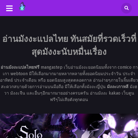
อ่านมังงะแปลไทย ทันสมัยที่รวดเร็วที่
สุดมังงะนับหมื่นเรื่อง
อ่านมังงะแปลไทยฟรี
mangastep เว็บอ่านมังงะยอดนิยมทั้งจาก comico กา
เกา webtoon มีให้เลือกมากมายหลากหลายทั้งยอดนิยมประจำวัน ประจำ
อาทิตย์ ประจำเดือน หรือ ยอดนิยมสูงสุดตลอดกาล อ่านง่ายๆภายในจิ้มเดียว
สะดวกสบายด้วยการอ่านบนมือถือ มีให้เลือกทั้งมังงะญี่ปุ่น
มังงะเกาหลี
มังฮ
วา มังงะจีน และอื่นๆอีกมากมายอย่างครบครัน อ่านมังงะ kakao เว็บตูน
ฟรีๆไม่เสียตังทุกตอน