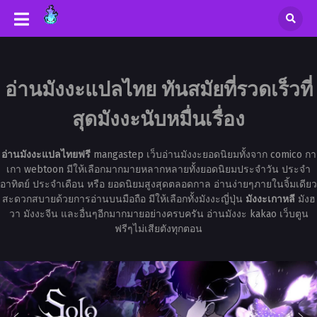
อ่านมังงะแปลไทย ทันสมัยที่รวดเร็วที่
สุดมังงะนับหมื่นเรื่อง
อ่านมังงะแปลไทยฟรี
mangastep เว็บอ่านมังงะยอดนิยมทั้งจาก comico กา
เกา webtoon มีให้เลือกมากมายหลากหลายทั้งยอดนิยมประจำวัน ประจำ
อาทิตย์ ประจำเดือน หรือ ยอดนิยมสูงสุดตลอดกาล อ่านง่ายๆภายในจิ้มเดียว
สะดวกสบายด้วยการอ่านบนมือถือ มีให้เลือกทั้งมังงะญี่ปุ่น
มังงะเกาหลี
มังฮ
วา มังงะจีน และอื่นๆอีกมากมายอย่างครบครัน อ่านมังงะ kakao เว็บตูน
ฟรีๆไม่เสียตังทุกตอน