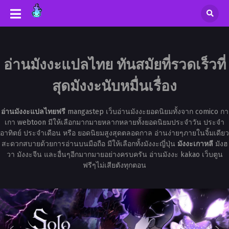
อ่านมังงะแปลไทย ทันสมัยที่รวดเร็วที่
สุดมังงะนับหมื่นเรื่อง
อ่านมังงะแปลไทยฟรี
mangastep เว็บอ่านมังงะยอดนิยมทั้งจาก comico กา
เกา webtoon มีให้เลือกมากมายหลากหลายทั้งยอดนิยมประจำวัน ประจำ
อาทิตย์ ประจำเดือน หรือ ยอดนิยมสูงสุดตลอดกาล อ่านง่ายๆภายในจิ้มเดียว
สะดวกสบายด้วยการอ่านบนมือถือ มีให้เลือกทั้งมังงะญี่ปุ่น
มังงะเกาหลี
มังฮ
วา มังงะจีน และอื่นๆอีกมากมายอย่างครบครัน อ่านมังงะ kakao เว็บตูน
ฟรีๆไม่เสียตังทุกตอน