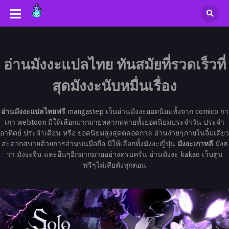
อ่านมังงะแปลไทย ทันสมัยที่รวดเร็วที่
สุดมังงะนับหมื่นเรื่อง
อ่านมังงะแปลไทยฟรี
mangastep เว็บอ่านมังงะยอดนิยมทั้งจาก comico กา
เกา webtoon มีให้เลือกมากมายหลากหลายทั้งยอดนิยมประจำวัน ประจำ
อาทิตย์ ประจำเดือน หรือ ยอดนิยมสูงสุดตลอดกาล อ่านง่ายๆภายในจิ้มเดียว
สะดวกสบายด้วยการอ่านบนมือถือ มีให้เลือกทั้งมังงะญี่ปุ่น
มังงะเกาหลี
มังฮ
วา มังงะจีน และอื่นๆอีกมากมายอย่างครบครัน อ่านมังงะ kakao เว็บตูน
ฟรีๆไม่เสียตังทุกตอน