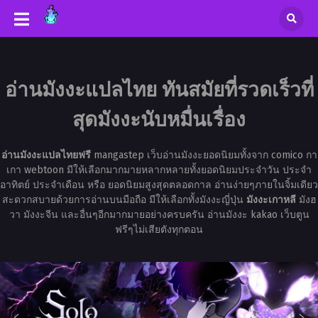
อ่านมังงะแปลไทย ทันสมัยที่รวดเร็วที่
สุดมังงะนับหมื่นเรื่อง
อ่านมังงะแปลไทยฟรี
mangastep เว็บอ่านมังงะยอดนิยมทั้งจาก comico กา
เกา webtoon มีให้เลือกมากมายหลากหลายทั้งยอดนิยมประจำวัน ประจำ
อาทิตย์ ประจำเดือน หรือ ยอดนิยมสูงสุดตลอดกาล อ่านง่ายๆภายในจิ้มเดียว
สะดวกสบายด้วยการอ่านบนมือถือ มีให้เลือกทั้งมังงะญี่ปุ่น
มังงะเกาหลี
มังฮ
วา มังงะจีน และอื่นๆอีกมากมายอย่างครบครัน อ่านมังงะ kakao เว็บตูน
ฟรีๆไม่เสียตังทุกตอน