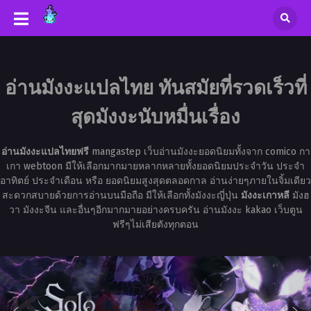
อ่านมังงะแปลไทย ทันสมัยที่รวดเร็วที่
สุดมังงะนับหมื่นเรื่อง
อ่านมังงะแปลไทยฟรี
mangastep เว็บอ่านมังงะยอดนิยมทั้งจาก comico กา
เกา webtoon มีให้เลือกมากมายหลากหลายทั้งยอดนิยมประจำวัน ประจำ
อาทิตย์ ประจำเดือน หรือ ยอดนิยมสูงสุดตลอดกาล อ่านง่ายๆภายในจิ้มเดียว
สะดวกสบายด้วยการอ่านบนมือถือ มีให้เลือกทั้งมังงะญี่ปุ่น
มังงะเกาหลี
มังฮ
วา มังงะจีน และอื่นๆอีกมากมายอย่างครบครัน อ่านมังงะ kakao เว็บตูน
ฟรีๆไม่เสียตังทุกตอน