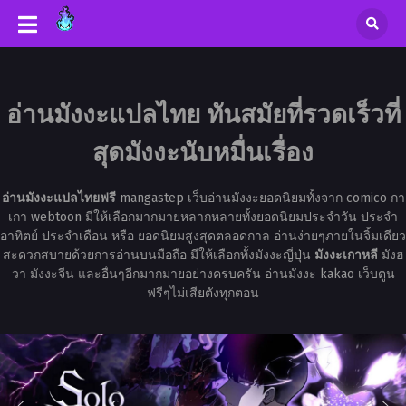
อ่านมังงะแปลไทย ทันสมัยที่รวดเร็วที่
สุดมังงะนับหมื่นเรื่อง
อ่านมังงะแปลไทยฟรี
mangastep เว็บอ่านมังงะยอดนิยมทั้งจาก comico กา
เกา webtoon มีให้เลือกมากมายหลากหลายทั้งยอดนิยมประจำวัน ประจำ
อาทิตย์ ประจำเดือน หรือ ยอดนิยมสูงสุดตลอดกาล อ่านง่ายๆภายในจิ้มเดียว
สะดวกสบายด้วยการอ่านบนมือถือ มีให้เลือกทั้งมังงะญี่ปุ่น
มังงะเกาหลี
มังฮ
วา มังงะจีน และอื่นๆอีกมากมายอย่างครบครัน อ่านมังงะ kakao เว็บตูน
ฟรีๆไม่เสียตังทุกตอน