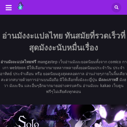
อ่านมังงะแปลไทย ทันสมัยที่รวดเร็วที่
สุดมังงะนับหมื่นเรื่อง
อ่านมังงะแปลไทยฟรี
mangastep เว็บอ่านมังงะยอดนิยมทั้งจาก comico กา
เกา webtoon มีให้เลือกมากมายหลากหลายทั้งยอดนิยมประจำวัน ประจำ
อาทิตย์ ประจำเดือน หรือ ยอดนิยมสูงสุดตลอดกาล อ่านง่ายๆภายในจิ้มเดียว
สะดวกสบายด้วยการอ่านบนมือถือ มีให้เลือกทั้งมังงะญี่ปุ่น
มังงะเกาหลี
มังฮ
วา มังงะจีน และอื่นๆอีกมากมายอย่างครบครัน อ่านมังงะ kakao เว็บตูน
ฟรีๆไม่เสียตังทุกตอน