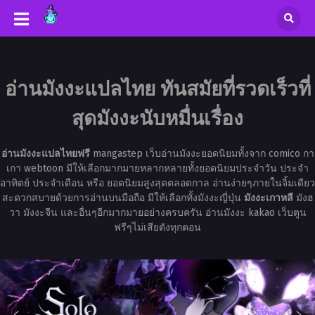
อ่านมังงะแปลไทย ทันสมัยที่รวดเร็วที่
สุดมังงะนับหมื่นเรื่อง
อ่านมังงะแปลไทยฟรี
mangastep เว็บอ่านมังงะยอดนิยมทั้งจาก comico กา
เกา webtoon มีให้เลือกมากมายหลากหลายทั้งยอดนิยมประจำวัน ประจำ
อาทิตย์ ประจำเดือน หรือ ยอดนิยมสูงสุดตลอดกาล อ่านง่ายๆภายในจิ้มเดียว
สะดวกสบายด้วยการอ่านบนมือถือ มีให้เลือกทั้งมังงะญี่ปุ่น
มังงะเกาหลี
มังฮ
วา มังงะจีน และอื่นๆอีกมากมายอย่างครบครัน อ่านมังงะ kakao เว็บตูน
ฟรีๆไม่เสียตังทุกตอน