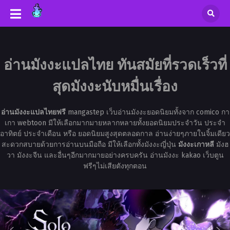
อ่านมังงะแปลไทย ทันสมัยที่รวดเร็วที่
สุดมังงะนับหมื่นเรื่อง
อ่านมังงะแปลไทยฟรี
mangastep เว็บอ่านมังงะยอดนิยมทั้งจาก comico กา
เกา webtoon มีให้เลือกมากมายหลากหลายทั้งยอดนิยมประจำวัน ประจำ
อาทิตย์ ประจำเดือน หรือ ยอดนิยมสูงสุดตลอดกาล อ่านง่ายๆภายในจิ้มเดียว
สะดวกสบายด้วยการอ่านบนมือถือ มีให้เลือกทั้งมังงะญี่ปุ่น
มังงะเกาหลี
มังฮ
วา มังงะจีน และอื่นๆอีกมากมายอย่างครบครัน อ่านมังงะ kakao เว็บตูน
ฟรีๆไม่เสียตังทุกตอน