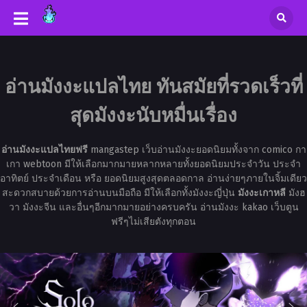
อ่านมังงะแปลไทย ทันสมัยที่รวดเร็วที่
สุดมังงะนับหมื่นเรื่อง
อ่านมังงะแปลไทยฟรี
mangastep เว็บอ่านมังงะยอดนิยมทั้งจาก comico กา
เกา webtoon มีให้เลือกมากมายหลากหลายทั้งยอดนิยมประจำวัน ประจำ
อาทิตย์ ประจำเดือน หรือ ยอดนิยมสูงสุดตลอดกาล อ่านง่ายๆภายในจิ้มเดียว
สะดวกสบายด้วยการอ่านบนมือถือ มีให้เลือกทั้งมังงะญี่ปุ่น
มังงะเกาหลี
มังฮ
วา มังงะจีน และอื่นๆอีกมากมายอย่างครบครัน อ่านมังงะ kakao เว็บตูน
ฟรีๆไม่เสียตังทุกตอน