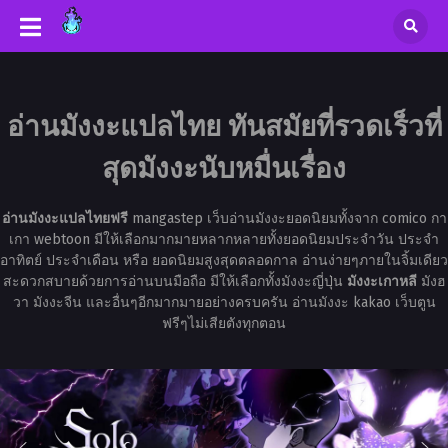
อ่านมังงะแปลไทย ทันสมัยที่รวดเร็วที่
สุดมังงะนับหมื่นเรื่อง
อ่านมังงะแปลไทยฟรี
mangastep เว็บอ่านมังงะยอดนิยมทั้งจาก comico กา
เกา webtoon มีให้เลือกมากมายหลากหลายทั้งยอดนิยมประจำวัน ประจำ
อาทิตย์ ประจำเดือน หรือ ยอดนิยมสูงสุดตลอดกาล อ่านง่ายๆภายในจิ้มเดียว
สะดวกสบายด้วยการอ่านบนมือถือ มีให้เลือกทั้งมังงะญี่ปุ่น
มังงะเกาหลี
มังฮ
วา มังงะจีน และอื่นๆอีกมากมายอย่างครบครัน อ่านมังงะ kakao เว็บตูน
ฟรีๆไม่เสียตังทุกตอน