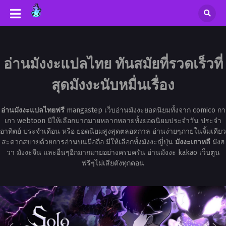
อ่านมังงะแปลไทย ทันสมัยที่รวดเร็วที่
สุดมังงะนับหมื่นเรื่อง
อ่านมังงะแปลไทยฟรี
mangastep เว็บอ่านมังงะยอดนิยมทั้งจาก comico กา
เกา webtoon มีให้เลือกมากมายหลากหลายทั้งยอดนิยมประจำวัน ประจำ
อาทิตย์ ประจำเดือน หรือ ยอดนิยมสูงสุดตลอดกาล อ่านง่ายๆภายในจิ้มเดียว
สะดวกสบายด้วยการอ่านบนมือถือ มีให้เลือกทั้งมังงะญี่ปุ่น
มังงะเกาหลี
มังฮ
วา มังงะจีน และอื่นๆอีกมากมายอย่างครบครัน อ่านมังงะ kakao เว็บตูน
ฟรีๆไม่เสียตังทุกตอน