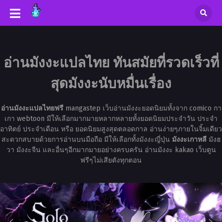
อ่านมังงะแปลไทย ทันสมัยที่รวดเร็วที่
สุดมังงะนับหมื่นเรื่อง
อ่านมังงะแปลไทยฟรี
mangastep เว็บอ่านมังงะยอดนิยมทั้งจาก comico กา
เกา webtoon มีให้เลือกมากมายหลากหลายทั้งยอดนิยมประจำวัน ประจำ
อาทิตย์ ประจำเดือน หรือ ยอดนิยมสูงสุดตลอดกาล อ่านง่ายๆภายในจิ้มเดียว
สะดวกสบายด้วยการอ่านบนมือถือ มีให้เลือกทั้งมังงะญี่ปุ่น
มังงะเกาหลี
มังฮ
วา มังงะจีน และอื่นๆอีกมากมายอย่างครบครัน อ่านมังงะ kakao เว็บตูน
ฟรีๆไม่เสียตังทุกตอน