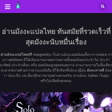
อ่านมังงะแปลไทย ทันสมัยที่รวดเร็วที่
สุดมังงะนับหมื่นเรื่อง
อ่านมังงะแปลไทยฟรี
mangastep เว็บอ่านมังงะยอดนิยมทั้งจาก comico กา
เกา webtoon มีให้เลือกมากมายหลากหลายทั้งยอดนิยมประจำวัน ประจำ
อาทิตย์ ประจำเดือน หรือ ยอดนิยมสูงสุดตลอดกาล อ่านง่ายๆภายในจิ้มเดียว
สะดวกสบายด้วยการอ่านบนมือถือ มีให้เลือกทั้งมังงะญี่ปุ่น
มังงะเกาหลี
มังฮ
วา มังงะจีน และอื่นๆอีกมากมายอย่างครบครัน อ่านมังงะ kakao เว็บตูน
ฟรีๆไม่เสียตังทุกตอน