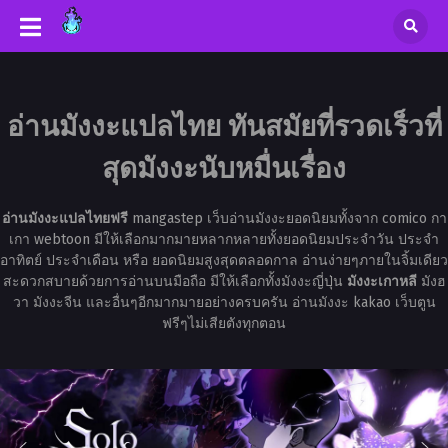
อ่านมังงะแปลไทย ทันสมัยที่รวดเร็วที่
สุดมังงะนับหมื่นเรื่อง
อ่านมังงะแปลไทยฟรี
mangastep เว็บอ่านมังงะยอดนิยมทั้งจาก comico กา
เกา webtoon มีให้เลือกมากมายหลากหลายทั้งยอดนิยมประจำวัน ประจำ
อาทิตย์ ประจำเดือน หรือ ยอดนิยมสูงสุดตลอดกาล อ่านง่ายๆภายในจิ้มเดียว
สะดวกสบายด้วยการอ่านบนมือถือ มีให้เลือกทั้งมังงะญี่ปุ่น
มังงะเกาหลี
มังฮ
วา มังงะจีน และอื่นๆอีกมากมายอย่างครบครัน อ่านมังงะ kakao เว็บตูน
ฟรีๆไม่เสียตังทุกตอน