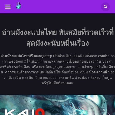
อ่านมังงะแปลไทย ทันสมัยที่รวดเร็วที่
สุดมังงะนับหมื่นเรื่อง
อ่านมังงะแปลไทยฟรี
mangastep เว็บอ่านมังงะยอดนิยมทั้งจาก comico กา
เกา webtoon มีให้เลือกมากมายหลากหลายทั้งยอดนิยมประจำวัน ประจำ
อาทิตย์ ประจำเดือน หรือ ยอดนิยมสูงสุดตลอดกาล อ่านง่ายๆภายในจิ้มเดียว
สะดวกสบายด้วยการอ่านบนมือถือ มีให้เลือกทั้งมังงะญี่ปุ่น
มังงะเกาหลี
มังฮ
วา มังงะจีน และอื่นๆอีกมากมายอย่างครบครัน อ่านมังงะ kakao เว็บตูน
ฟรีๆไม่เสียตังทุกตอน