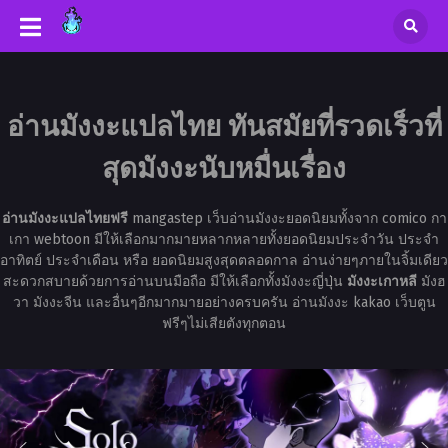
อ่านมังงะแปลไทย ทันสมัยที่รวดเร็วที่
สุดมังงะนับหมื่นเรื่อง
อ่านมังงะแปลไทยฟรี
mangastep เว็บอ่านมังงะยอดนิยมทั้งจาก comico กา
เกา webtoon มีให้เลือกมากมายหลากหลายทั้งยอดนิยมประจำวัน ประจำ
อาทิตย์ ประจำเดือน หรือ ยอดนิยมสูงสุดตลอดกาล อ่านง่ายๆภายในจิ้มเดียว
สะดวกสบายด้วยการอ่านบนมือถือ มีให้เลือกทั้งมังงะญี่ปุ่น
มังงะเกาหลี
มังฮ
วา มังงะจีน และอื่นๆอีกมากมายอย่างครบครัน อ่านมังงะ kakao เว็บตูน
ฟรีๆไม่เสียตังทุกตอน