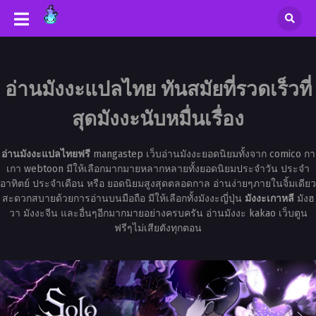
อ่านมังงะแปลไทย ทันสมัยที่รวดเร็วที่
สุดมังงะนับหมื่นเรื่อง
อ่านมังงะแปลไทยฟรี
mangastep เว็บอ่านมังงะยอดนิยมทั้งจาก comico กา
เกา webtoon มีให้เลือกมากมายหลากหลายทั้งยอดนิยมประจำวัน ประจำ
อาทิตย์ ประจำเดือน หรือ ยอดนิยมสูงสุดตลอดกาล อ่านง่ายๆภายในจิ้มเดียว
สะดวกสบายด้วยการอ่านบนมือถือ มีให้เลือกทั้งมังงะญี่ปุ่น
มังงะเกาหลี
มังฮ
วา มังงะจีน และอื่นๆอีกมากมายอย่างครบครัน อ่านมังงะ kakao เว็บตูน
ฟรีๆไม่เสียตังทุกตอน