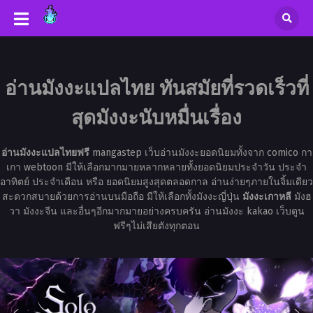
อ่านมังงะแปลไทย ทันสมัยที่รวดเร็วที่
สุดมังงะนับหมื่นเรื่อง
อ่านมังงะแปลไทยฟรี
mangastep เว็บอ่านมังงะยอดนิยมทั้งจาก comico กา
เกา webtoon มีให้เลือกมากมายหลากหลายทั้งยอดนิยมประจำวัน ประจำ
อาทิตย์ ประจำเดือน หรือ ยอดนิยมสูงสุดตลอดกาล อ่านง่ายๆภายในจิ้มเดียว
สะดวกสบายด้วยการอ่านบนมือถือ มีให้เลือกทั้งมังงะญี่ปุ่น
มังงะเกาหลี
มังฮ
วา มังงะจีน และอื่นๆอีกมากมายอย่างครบครัน อ่านมังงะ kakao เว็บตูน
ฟรีๆไม่เสียตังทุกตอน