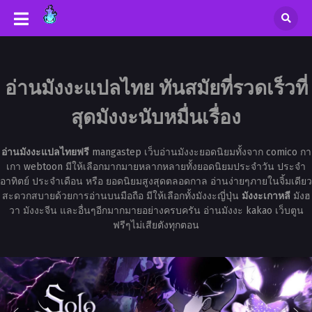
อ่านมังงะแปลไทย ทันสมัยที่รวดเร็วที่
สุดมังงะนับหมื่นเรื่อง
อ่านมังงะแปลไทยฟรี
mangastep เว็บอ่านมังงะยอดนิยมทั้งจาก comico กา
เกา webtoon มีให้เลือกมากมายหลากหลายทั้งยอดนิยมประจำวัน ประจำ
อาทิตย์ ประจำเดือน หรือ ยอดนิยมสูงสุดตลอดกาล อ่านง่ายๆภายในจิ้มเดียว
สะดวกสบายด้วยการอ่านบนมือถือ มีให้เลือกทั้งมังงะญี่ปุ่น
มังงะเกาหลี
มังฮ
วา มังงะจีน และอื่นๆอีกมากมายอย่างครบครัน อ่านมังงะ kakao เว็บตูน
ฟรีๆไม่เสียตังทุกตอน