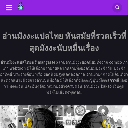
อ่านมังงะแปลไทย ทันสมัยที่รวดเร็วที่
สุดมังงะนับหมื่นเรื่อง
อ่านมังงะแปลไทยฟรี
mangastep เว็บอ่านมังงะยอดนิยมทั้งจาก comico กา
เกา webtoon มีให้เลือกมากมายหลากหลายทั้งยอดนิยมประจำวัน ประจำ
อาทิตย์ ประจำเดือน หรือ ยอดนิยมสูงสุดตลอดกาล อ่านง่ายๆภายในจิ้มเดียว
สะดวกสบายด้วยการอ่านบนมือถือ มีให้เลือกทั้งมังงะญี่ปุ่น
มังงะเกาหลี
มังฮ
วา มังงะจีน และอื่นๆอีกมากมายอย่างครบครัน อ่านมังงะ kakao เว็บตูน
ฟรีๆไม่เสียตังทุกตอน