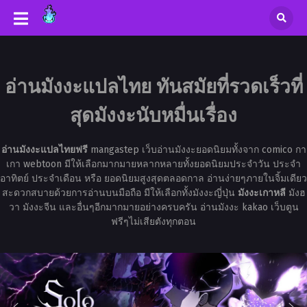
อ่านมังงะแปลไทย ทันสมัยที่รวดเร็วที่
สุดมังงะนับหมื่นเรื่อง
อ่านมังงะแปลไทยฟรี
mangastep เว็บอ่านมังงะยอดนิยมทั้งจาก comico กา
เกา webtoon มีให้เลือกมากมายหลากหลายทั้งยอดนิยมประจำวัน ประจำ
อาทิตย์ ประจำเดือน หรือ ยอดนิยมสูงสุดตลอดกาล อ่านง่ายๆภายในจิ้มเดียว
สะดวกสบายด้วยการอ่านบนมือถือ มีให้เลือกทั้งมังงะญี่ปุ่น
มังงะเกาหลี
มังฮ
วา มังงะจีน และอื่นๆอีกมากมายอย่างครบครัน อ่านมังงะ kakao เว็บตูน
ฟรีๆไม่เสียตังทุกตอน