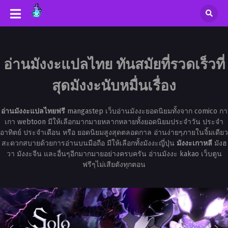
อ่านมังงะแปลไทย ทันสมัยที่รวดเร็วที่
สุดมังงะนับหมื่นเรื่อง
อ่านมังงะแปลไทยฟรี
mangastep เว็บอ่านมังงะยอดนิยมทั้งจาก comico กา
เกา webtoon มีให้เลือกมากมายหลากหลายทั้งยอดนิยมประจำวัน ประจำ
อาทิตย์ ประจำเดือน หรือ ยอดนิยมสูงสุดตลอดกาล อ่านง่ายๆภายในจิ้มเดียว
สะดวกสบายด้วยการอ่านบนมือถือ มีให้เลือกทั้งมังงะญี่ปุ่น
มังงะเกาหลี
มังฮ
วา มังงะจีน และอื่นๆอีกมากมายอย่างครบครัน อ่านมังงะ kakao เว็บตูน
ฟรีๆไม่เสียตังทุกตอน