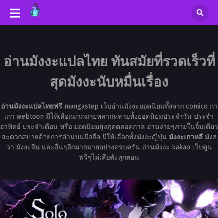
อ่านมังงะแปลไทย ทันสมัยที่รวดเร็วที่
สุดมังงะนับหมื่นเรื่อง
อ่านมังงะแปลไทยฟรี
mangastep เว็บอ่านมังงะยอดนิยมทั้งจาก comico กา
เกา webtoon มีให้เลือกมากมายหลากหลายทั้งยอดนิยมประจำวัน ประจำ
อาทิตย์ ประจำเดือน หรือ ยอดนิยมสูงสุดตลอดกาล อ่านง่ายๆภายในจิ้มเดียว
สะดวกสบายด้วยการอ่านบนมือถือ มีให้เลือกทั้งมังงะญี่ปุ่น
มังงะเกาหลี
มังฮ
วา มังงะจีน และอื่นๆอีกมากมายอย่างครบครัน อ่านมังงะ kakao เว็บตูน
ฟรีๆไม่เสียตังทุกตอน