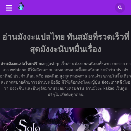
อ่านมังงะแปลไทย ทันสมัยที่รวดเร็วที่
สุดมังงะนับหมื่นเรื่อง
อ่านมังงะแปลไทยฟรี
mangastep เว็บอ่านมังงะยอดนิยมทั้งจาก comico กา
เกา webtoon มีให้เลือกมากมายหลากหลายทั้งยอดนิยมประจำวัน ประจำ
อาทิตย์ ประจำเดือน หรือ ยอดนิยมสูงสุดตลอดกาล อ่านง่ายๆภายในจิ้มเดียว
สะดวกสบายด้วยการอ่านบนมือถือ มีให้เลือกทั้งมังงะญี่ปุ่น
มังงะเกาหลี
มังฮ
วา มังงะจีน และอื่นๆอีกมากมายอย่างครบครัน อ่านมังงะ kakao เว็บตูน
ฟรีๆไม่เสียตังทุกตอน