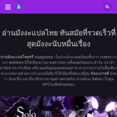
อ่านมังงะแปลไทย ทันสมัยที่รวดเร็วที่
สุดมังงะนับหมื่นเรื่อง
อ่านมังงะแปลไทยฟรี
mangastep เว็บอ่านมังงะยอดนิยมทั้งจาก comico กา
เกา webtoon มีให้เลือกมากมายหลากหลายทั้งยอดนิยมประจำวัน ประจำ
อาทิตย์ ประจำเดือน หรือ ยอดนิยมสูงสุดตลอดกาล อ่านง่ายๆภายในจิ้มเดียว
สะดวกสบายด้วยการอ่านบนมือถือ มีให้เลือกทั้งมังงะญี่ปุ่น
มังงะเกาหลี
มังฮ
วา มังงะจีน และอื่นๆอีกมากมายอย่างครบครัน อ่านมังงะ kakao เว็บตูน
ฟรีๆไม่เสียตังทุกตอน