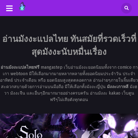
อ่านมังงะแปลไทย ทันสมัยที่รวดเร็วที่
สุดมังงะนับหมื่นเรื่อง
อ่านมังงะแปลไทยฟรี
mangastep เว็บอ่านมังงะยอดนิยมทั้งจาก comico กา
เกา webtoon มีให้เลือกมากมายหลากหลายทั้งยอดนิยมประจำวัน ประจำ
อาทิตย์ ประจำเดือน หรือ ยอดนิยมสูงสุดตลอดกาล อ่านง่ายๆภายในจิ้มเดียว
สะดวกสบายด้วยการอ่านบนมือถือ มีให้เลือกทั้งมังงะญี่ปุ่น
มังงะเกาหลี
มังฮ
วา มังงะจีน และอื่นๆอีกมากมายอย่างครบครัน อ่านมังงะ kakao เว็บตูน
ฟรีๆไม่เสียตังทุกตอน