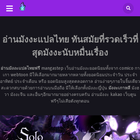
อ่านมังงะแปลไทย ทันสมัยที่รวดเร็วที่
สุดมังงะนับหมื่นเรื่อง
อ่านมังงะแปลไทยฟรี
mangastep เว็บอ่านมังงะยอดนิยมทั้งจาก comico กา
เกา webtoon มีให้เลือกมากมายหลากหลายทั้งยอดนิยมประจำวัน ประจำ
อาทิตย์ ประจำเดือน หรือ ยอดนิยมสูงสุดตลอดกาล อ่านง่ายๆภายในจิ้มเดียว
สะดวกสบายด้วยการอ่านบนมือถือ มีให้เลือกทั้งมังงะญี่ปุ่น
มังงะเกาหลี
มังฮ
วา มังงะจีน และอื่นๆอีกมากมายอย่างครบครัน อ่านมังงะ kakao เว็บตูน
ฟรีๆไม่เสียตังทุกตอน