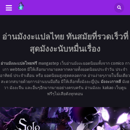
อ่านมังงะแปลไทย ทันสมัยที่รวดเร็วที่
สุดมังงะนับหมื่นเรื่อง
อ่านมังงะแปลไทยฟรี
mangastep เว็บอ่านมังงะยอดนิยมทั้งจาก comico กา
เกา webtoon มีให้เลือกมากมายหลากหลายทั้งยอดนิยมประจำวัน ประจำ
อาทิตย์ ประจำเดือน หรือ ยอดนิยมสูงสุดตลอดกาล อ่านง่ายๆภายในจิ้มเดียว
สะดวกสบายด้วยการอ่านบนมือถือ มีให้เลือกทั้งมังงะญี่ปุ่น
มังงะเกาหลี
มังฮ
วา มังงะจีน และอื่นๆอีกมากมายอย่างครบครัน อ่านมังงะ kakao เว็บตูน
ฟรีๆไม่เสียตังทุกตอน