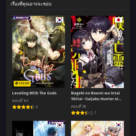
เรื่องที่คุณอาจจะชอบ
COLOR
Leveling With The Gods
Nageki no Bourei wa Intai
Shitai ~Saijaku Hunter ni
ตอนที่ 147
Yoru Saikyou Party
ตอนที่ 18
9
Ikuseijutsu~
7