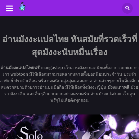
อ่านมังงะแปลไทย ทันสมัยที่รวดเร็วที่
สุดมังงะนับหมื่นเรื่อง
อ่านมังงะแปลไทยฟรี
mangastep เว็บอ่านมังงะยอดนิยมทั้งจาก comico กา
เกา webtoon มีให้เลือกมากมายหลากหลายทั้งยอดนิยมประจำวัน ประจำ
อาทิตย์ ประจำเดือน หรือ ยอดนิยมสูงสุดตลอดกาล อ่านง่ายๆภายในจิ้มเดียว
สะดวกสบายด้วยการอ่านบนมือถือ มีให้เลือกทั้งมังงะญี่ปุ่น
มังงะเกาหลี
มังฮ
วา มังงะจีน และอื่นๆอีกมากมายอย่างครบครัน อ่านมังงะ kakao เว็บตูน
ฟรีๆไม่เสียตังทุกตอน