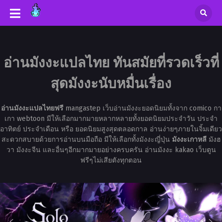
อ่านมังงะแปลไทย ทันสมัยที่รวดเร็วที่
สุดมังงะนับหมื่นเรื่อง
อ่านมังงะแปลไทยฟรี
mangastep เว็บอ่านมังงะยอดนิยมทั้งจาก comico กา
เกา webtoon มีให้เลือกมากมายหลากหลายทั้งยอดนิยมประจำวัน ประจำ
อาทิตย์ ประจำเดือน หรือ ยอดนิยมสูงสุดตลอดกาล อ่านง่ายๆภายในจิ้มเดียว
สะดวกสบายด้วยการอ่านบนมือถือ มีให้เลือกทั้งมังงะญี่ปุ่น
มังงะเกาหลี
มังฮ
วา มังงะจีน และอื่นๆอีกมากมายอย่างครบครัน อ่านมังงะ kakao เว็บตูน
ฟรีๆไม่เสียตังทุกตอน