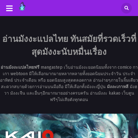
อ่านมังงะแปลไทย ทันสมัยที่รวดเร็วที่
สุดมังงะนับหมื่นเรื่อง
อ่านมังงะแปลไทยฟรี
mangastep เว็บอ่านมังงะยอดนิยมทั้งจาก comico กา
เกา webtoon มีให้เลือกมากมายหลากหลายทั้งยอดนิยมประจำวัน ประจำ
อาทิตย์ ประจำเดือน หรือ ยอดนิยมสูงสุดตลอดกาล อ่านง่ายๆภายในจิ้มเดียว
สะดวกสบายด้วยการอ่านบนมือถือ มีให้เลือกทั้งมังงะญี่ปุ่น
มังงะเกาหลี
มังฮ
วา มังงะจีน และอื่นๆอีกมากมายอย่างครบครัน อ่านมังงะ kakao เว็บตูน
ฟรีๆไม่เสียตังทุกตอน