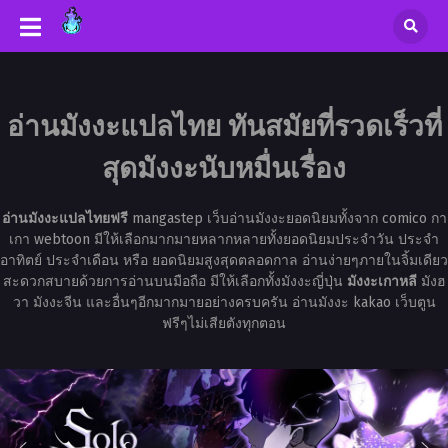
อ่านมังงะแปลไทย ทันสมัยที่รวดเร็วที่
สุดมังงะนับหมื่นเรื่อง
อ่านมังงะแปลไทยฟรี
mangastep เว็บอ่านมังงะยอดนิยมทั้งจาก comico กา
เกา webtoon มีให้เลือกมากมายหลากหลายทั้งยอดนิยมประจำวัน ประจำ
อาทิตย์ ประจำเดือน หรือ ยอดนิยมสูงสุดตลอดกาล อ่านง่ายๆภายในจิ้มเดียว
สะดวกสบายด้วยการอ่านบนมือถือ มีให้เลือกทั้งมังงะญี่ปุ่น
มังงะเกาหลี
มังฮ
วา มังงะจีน และอื่นๆอีกมากมายอย่างครบครัน อ่านมังงะ kakao เว็บตูน
ฟรีๆไม่เสียตังทุกตอน