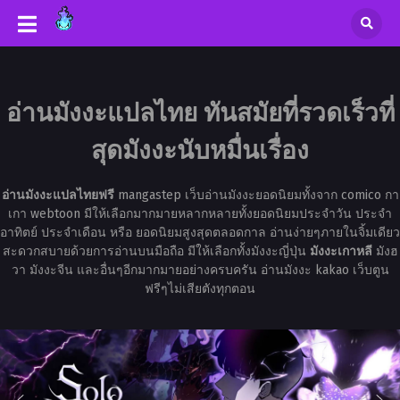
อ่านมังงะแปลไทย ทันสมัยที่รวดเร็วที่
สุดมังงะนับหมื่นเรื่อง
อ่านมังงะแปลไทยฟรี
mangastep เว็บอ่านมังงะยอดนิยมทั้งจาก comico กา
เกา webtoon มีให้เลือกมากมายหลากหลายทั้งยอดนิยมประจำวัน ประจำ
อาทิตย์ ประจำเดือน หรือ ยอดนิยมสูงสุดตลอดกาล อ่านง่ายๆภายในจิ้มเดียว
สะดวกสบายด้วยการอ่านบนมือถือ มีให้เลือกทั้งมังงะญี่ปุ่น
มังงะเกาหลี
มังฮ
วา มังงะจีน และอื่นๆอีกมากมายอย่างครบครัน อ่านมังงะ kakao เว็บตูน
ฟรีๆไม่เสียตังทุกตอน