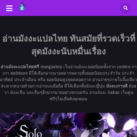
อ่านมังงะแปลไทย ทันสมัยที่รวดเร็วที่
สุดมังงะนับหมื่นเรื่อง
อ่านมังงะแปลไทยฟรี
mangastep เว็บอ่านมังงะยอดนิยมทั้งจาก comico กา
เกา webtoon มีให้เลือกมากมายหลากหลายทั้งยอดนิยมประจำวัน ประจำ
อาทิตย์ ประจำเดือน หรือ ยอดนิยมสูงสุดตลอดกาล อ่านง่ายๆภายในจิ้มเดียว
สะดวกสบายด้วยการอ่านบนมือถือ มีให้เลือกทั้งมังงะญี่ปุ่น
มังงะเกาหลี
มังฮ
วา มังงะจีน และอื่นๆอีกมากมายอย่างครบครัน อ่านมังงะ kakao เว็บตูน
ฟรีๆไม่เสียตังทุกตอน