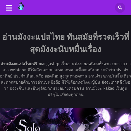
อ่านมังงะแปลไทย ทันสมัยที่รวดเร็วที่
สุดมังงะนับหมื่นเรื่อง
อ่านมังงะแปลไทยฟรี
mangastep เว็บอ่านมังงะยอดนิยมทั้งจาก comico กา
เกา webtoon มีให้เลือกมากมายหลากหลายทั้งยอดนิยมประจำวัน ประจำ
อาทิตย์ ประจำเดือน หรือ ยอดนิยมสูงสุดตลอดกาล อ่านง่ายๆภายในจิ้มเดียว
สะดวกสบายด้วยการอ่านบนมือถือ มีให้เลือกทั้งมังงะญี่ปุ่น
มังงะเกาหลี
มังฮ
วา มังงะจีน และอื่นๆอีกมากมายอย่างครบครัน อ่านมังงะ kakao เว็บตูน
ฟรีๆไม่เสียตังทุกตอน