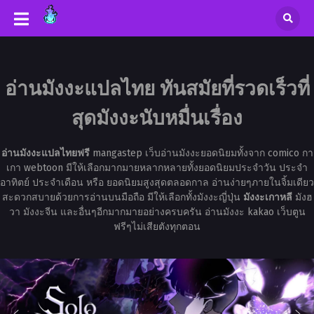
อ่านมังงะแปลไทย ทันสมัยที่รวดเร็วที่
สุดมังงะนับหมื่นเรื่อง
อ่านมังงะแปลไทยฟรี
mangastep เว็บอ่านมังงะยอดนิยมทั้งจาก comico กา
เกา webtoon มีให้เลือกมากมายหลากหลายทั้งยอดนิยมประจำวัน ประจำ
อาทิตย์ ประจำเดือน หรือ ยอดนิยมสูงสุดตลอดกาล อ่านง่ายๆภายในจิ้มเดียว
สะดวกสบายด้วยการอ่านบนมือถือ มีให้เลือกทั้งมังงะญี่ปุ่น
มังงะเกาหลี
มังฮ
วา มังงะจีน และอื่นๆอีกมากมายอย่างครบครัน อ่านมังงะ kakao เว็บตูน
ฟรีๆไม่เสียตังทุกตอน