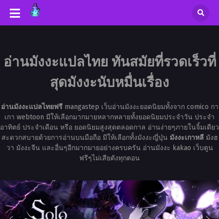
อ่านมังงะแปลไทย ทันสมัยที่รวดเร็วที่
สุดมังงะนับหมื่นเรื่อง
อ่านมังงะแปลไทยฟรี
mangastep เว็บอ่านมังงะยอดนิยมทั้งจาก comico กา
เกา webtoon มีให้เลือกมากมายหลากหลายทั้งยอดนิยมประจำวัน ประจำ
อาทิตย์ ประจำเดือน หรือ ยอดนิยมสูงสุดตลอดกาล อ่านง่ายๆภายในจิ้มเดียว
สะดวกสบายด้วยการอ่านบนมือถือ มีให้เลือกทั้งมังงะญี่ปุ่น
มังงะเกาหลี
มังฮ
วา มังงะจีน และอื่นๆอีกมากมายอย่างครบครัน อ่านมังงะ kakao เว็บตูน
ฟรีๆไม่เสียตังทุกตอน