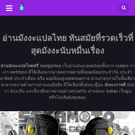
อ่านมังงะแปลไทย ทันสมัยที่รวดเร็วที่
สุดมังงะนับหมื่นเรื่อง
อ่านมังงะแปลไทยฟรี
mangastep เว็บอ่านมังงะยอดนิยมทั้งจาก comico กา
เกา webtoon มีให้เลือกมากมายหลากหลายทั้งยอดนิยมประจำวัน ประจำ
อาทิตย์ ประจำเดือน หรือ ยอดนิยมสูงสุดตลอดกาล อ่านง่ายๆภายในจิ้มเดียว
สะดวกสบายด้วยการอ่านบนมือถือ มีให้เลือกทั้งมังงะญี่ปุ่น
มังงะเกาหลี
มังฮ
วา มังงะจีน และอื่นๆอีกมากมายอย่างครบครัน อ่านมังงะ kakao เว็บตูน
ฟรีๆไม่เสียตังทุกตอน