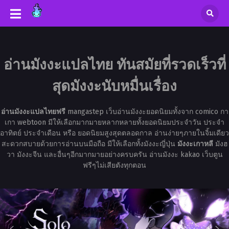
อ่านมังงะแปลไทย ทันสมัยที่รวดเร็วที่
สุดมังงะนับหมื่นเรื่อง
อ่านมังงะแปลไทยฟรี
mangastep เว็บอ่านมังงะยอดนิยมทั้งจาก comico กา
เกา webtoon มีให้เลือกมากมายหลากหลายทั้งยอดนิยมประจำวัน ประจำ
อาทิตย์ ประจำเดือน หรือ ยอดนิยมสูงสุดตลอดกาล อ่านง่ายๆภายในจิ้มเดียว
สะดวกสบายด้วยการอ่านบนมือถือ มีให้เลือกทั้งมังงะญี่ปุ่น
มังงะเกาหลี
มังฮ
วา มังงะจีน และอื่นๆอีกมากมายอย่างครบครัน อ่านมังงะ kakao เว็บตูน
ฟรีๆไม่เสียตังทุกตอน