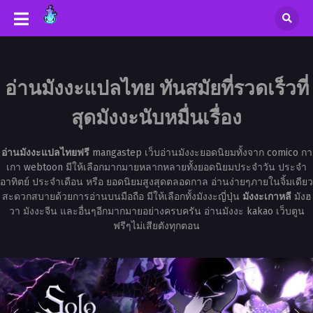
อ่านมังงะแปลไทย ทันสมัยที่รวดเร็วที่
สุดมังงะนับหมื่นเรื่อง
อ่านมังงะแปลไทยฟรี
mangastep เว็บอ่านมังงะยอดนิยมทั้งจาก comico กา
เกา webtoon มีให้เลือกมากมายหลากหลายทั้งยอดนิยมประจำวัน ประจำ
อาทิตย์ ประจำเดือน หรือ ยอดนิยมสูงสุดตลอดกาล อ่านง่ายๆภายในจิ้มเดียว
สะดวกสบายด้วยการอ่านบนมือถือ มีให้เลือกทั้งมังงะญี่ปุ่น
มังงะเกาหลี
มังฮ
วา มังงะจีน และอื่นๆอีกมากมายอย่างครบครัน อ่านมังงะ kakao เว็บตูน
ฟรีๆไม่เสียตังทุกตอน