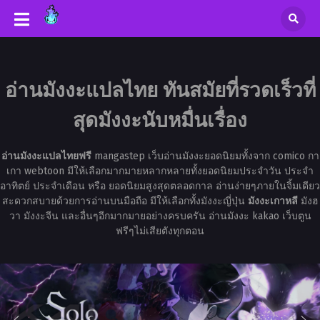
อ่านมังงะแปลไทย ทันสมัยที่รวดเร็วที่
สุดมังงะนับหมื่นเรื่อง
อ่านมังงะแปลไทยฟรี
mangastep เว็บอ่านมังงะยอดนิยมทั้งจาก comico กา
เกา webtoon มีให้เลือกมากมายหลากหลายทั้งยอดนิยมประจำวัน ประจำ
อาทิตย์ ประจำเดือน หรือ ยอดนิยมสูงสุดตลอดกาล อ่านง่ายๆภายในจิ้มเดียว
สะดวกสบายด้วยการอ่านบนมือถือ มีให้เลือกทั้งมังงะญี่ปุ่น
มังงะเกาหลี
มังฮ
วา มังงะจีน และอื่นๆอีกมากมายอย่างครบครัน อ่านมังงะ kakao เว็บตูน
ฟรีๆไม่เสียตังทุกตอน