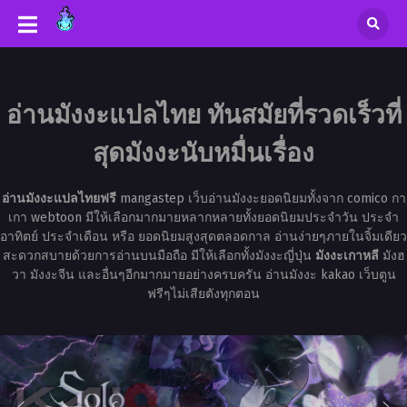
อ่านมังงะแปลไทย ทันสมัยที่รวดเร็วที่
สุดมังงะนับหมื่นเรื่อง
อ่านมังงะแปลไทยฟรี
mangastep เว็บอ่านมังงะยอดนิยมทั้งจาก comico กา
เกา webtoon มีให้เลือกมากมายหลากหลายทั้งยอดนิยมประจำวัน ประจำ
อาทิตย์ ประจำเดือน หรือ ยอดนิยมสูงสุดตลอดกาล อ่านง่ายๆภายในจิ้มเดียว
สะดวกสบายด้วยการอ่านบนมือถือ มีให้เลือกทั้งมังงะญี่ปุ่น
มังงะเกาหลี
มังฮ
วา มังงะจีน และอื่นๆอีกมากมายอย่างครบครัน อ่านมังงะ kakao เว็บตูน
ฟรีๆไม่เสียตังทุกตอน