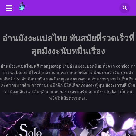
อ่านมังงะแปลไทย ทันสมัยที่รวดเร็วที่
สุดมังงะนับหมื่นเรื่อง
อ่านมังงะแปลไทยฟรี
mangastep เว็บอ่านมังงะยอดนิยมทั้งจาก comico กา
เกา webtoon มีให้เลือกมากมายหลากหลายทั้งยอดนิยมประจำวัน ประจำ
อาทิตย์ ประจำเดือน หรือ ยอดนิยมสูงสุดตลอดกาล อ่านง่ายๆภายในจิ้มเดียว
สะดวกสบายด้วยการอ่านบนมือถือ มีให้เลือกทั้งมังงะญี่ปุ่น
มังงะเกาหลี
มังฮ
วา มังงะจีน และอื่นๆอีกมากมายอย่างครบครัน อ่านมังงะ kakao เว็บตูน
ฟรีๆไม่เสียตังทุกตอน