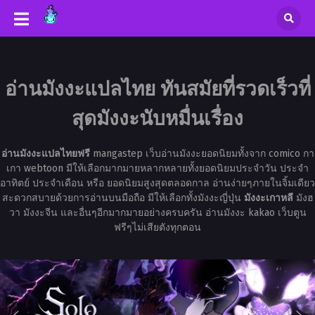
อ่านมังงะแปลไทย ทันสมัยที่รวดเร็วที่
สุดมังงะนับหมื่นเรื่อง
อ่านมังงะแปลไทยฟรี
mangastep เว็บอ่านมังงะยอดนิยมทั้งจาก comico กา
เกา webtoon มีให้เลือกมากมายหลากหลายทั้งยอดนิยมประจำวัน ประจำ
อาทิตย์ ประจำเดือน หรือ ยอดนิยมสูงสุดตลอดกาล อ่านง่ายๆภายในจิ้มเดียว
สะดวกสบายด้วยการอ่านบนมือถือ มีให้เลือกทั้งมังงะญี่ปุ่น
มังงะเกาหลี
มังฮ
วา มังงะจีน และอื่นๆอีกมากมายอย่างครบครัน อ่านมังงะ kakao เว็บตูน
ฟรีๆไม่เสียตังทุกตอน