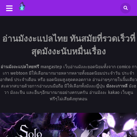
อ่านมังงะแปลไทย ทันสมัยที่รวดเร็วที่
สุดมังงะนับหมื่นเรื่อง
อ่านมังงะแปลไทยฟรี
mangastep เว็บอ่านมังงะยอดนิยมทั้งจาก comico กา
เกา webtoon มีให้เลือกมากมายหลากหลายทั้งยอดนิยมประจำวัน ประจำ
อาทิตย์ ประจำเดือน หรือ ยอดนิยมสูงสุดตลอดกาล อ่านง่ายๆภายในจิ้มเดียว
สะดวกสบายด้วยการอ่านบนมือถือ มีให้เลือกทั้งมังงะญี่ปุ่น
มังงะเกาหลี
มังฮ
วา มังงะจีน และอื่นๆอีกมากมายอย่างครบครัน อ่านมังงะ kakao เว็บตูน
ฟรีๆไม่เสียตังทุกตอน